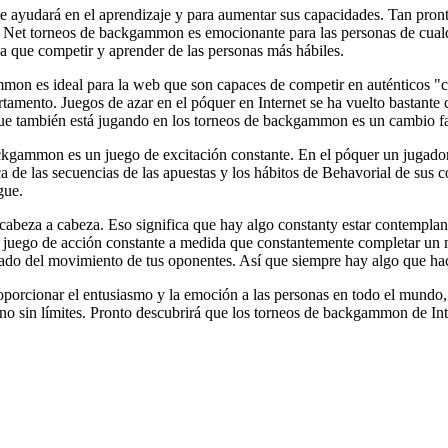
 ayudará en el aprendizaje y para aumentar sus capacidades. Tan pront
Net torneos de backgammon es emocionante para las personas de cualq
a que competir y aprender de las personas más hábiles.
mon es ideal para la web que son capaces de competir en auténticos "c
amento. Juegos de azar en el póquer en Internet se ha vuelto bastante 
que también está jugando en los torneos de backgammon es un cambio fa
kgammon es un juego de excitación constante. En el póquer un jugado
de las secuencias de las apuestas y los hábitos de Behavorial de sus co
gue.
abeza a cabeza. Eso significa que hay algo constanty estar contempla
ego de acción constante a medida que constantemente completar un mo
ltado del movimiento de tus oponentes. Así que siempre hay algo que hac
rcionar el entusiasmo y la emoción a las personas en todo el mundo, pe
rno sin límites. Pronto descubrirá que los torneos de backgammon de I