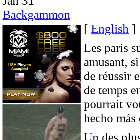
Jan
31
Backgammon
[
English
]
Les paris 
amusant, si
de réussir 
de temps e
pourrait vo
hecho más 
Un des plus