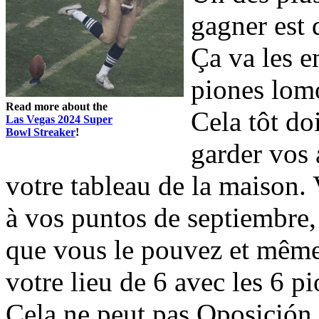
gagner est 
Ça va les e
piones lomo
Read more about the
Cela tôt do
Las Vegas 2024 Super
Bowl Streaker
!
garder vos
votre tableau de la maison.
à vos puntos de septiembre,
que vous le pouvez et même 
votre lieu de 6 avec les 6 pi
Cela ne peut pas Oposición 