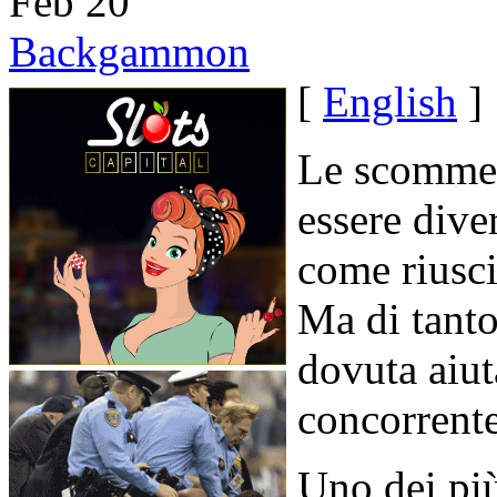
Feb
20
Backgammon
[
English
]
Le scomme
essere dive
come riusci
Ma di tanto
dovuta aiut
concorrent
Uno dei più