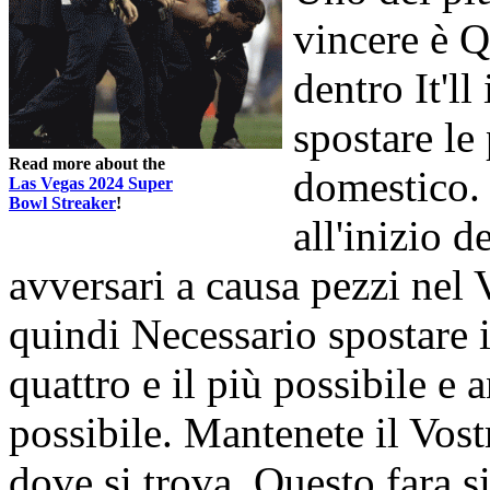
vincere è Q
dentro It'
spostare le
Read more about the
domestico.
Las Vegas 2024 Super
Bowl Streaker
!
all'inizio d
avversari a causa pezzi nel
quindi Necessario spostare i
quattro e il più possibile e
possibile. Mantenete il Vost
dove si trova. Questo fara 