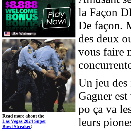
la Façon D
De façon. 
des deux o
vous faire
concurrente
Un jeu des
Gagner est 
po ça va l
Read more about the
leurs pione
Las Vegas 2024 Super
Bowl Streaker
!