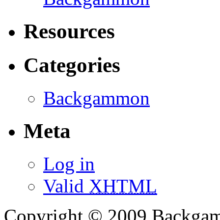
Resources
Categories
Backgammon
Meta
Log in
Valid
XHTML
Copyright © 2009 Backg