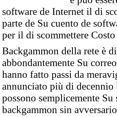
software de Internet il di s
parte de Su cuento de softwa
per il di scommettere Costo 
Backgammon della rete è dis
abbondantemente Su correo
hanno fatto passi da meravi
annunciato più di decennio 
possono semplicemente Su 
backgammon sin avversario r