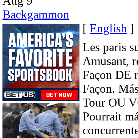
Aug
9
Backgammon
[
English
]
Les paris 
Amusant, r
Façon DE r
Façon. Más
Tour OU V
Pourrait m
concurrente