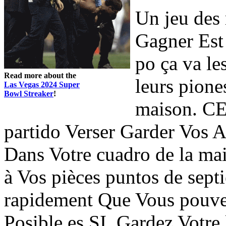
Un jeu des
Gagner Est 
po ça va le
Read more about the
leurs pione
Las Vegas 2024 Super
Bowl Streaker
!
maison. CE
partido Verser Garder V
Dans Votre cuadro de la ma
à Vos pièces puntos de sept
rapidement Que Vous pouvez
Posible es SI. Gardez Votre