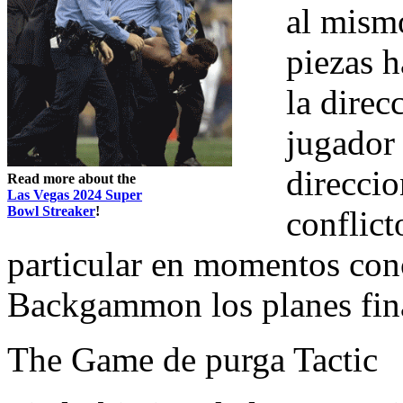
al mism
piezas h
la direc
jugador 
direccio
Read more about the
Las Vegas 2024 Super
Bowl Streaker
!
conflict
particular en momentos conc
Backgammon los planes fina
The Game de purga Tactic