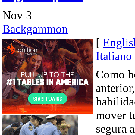
Nov
3
Backgammon
[
Englis
Italiano
Como he
anterio
habilida
mover tu
segura a